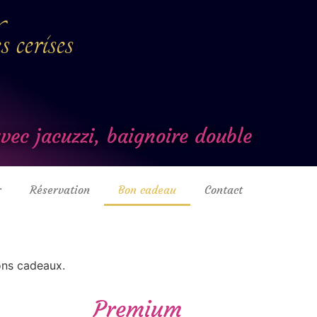
cerises
ec jacuzzi, baignoire double
r
Réservation
Bon cadeau
Contact
bons cadeaux.
Premium